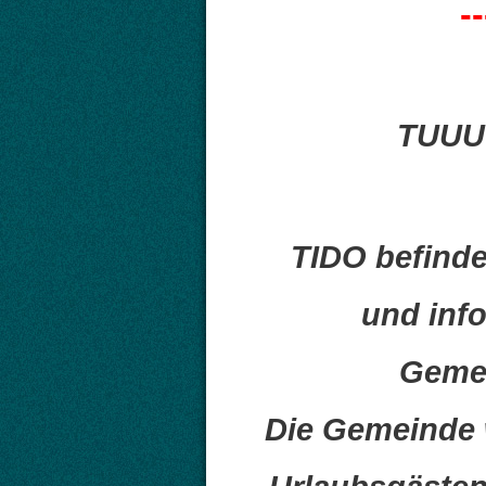
--
TUUUT
TIDO befinde
und inf
Gemei
Die Gemeinde w