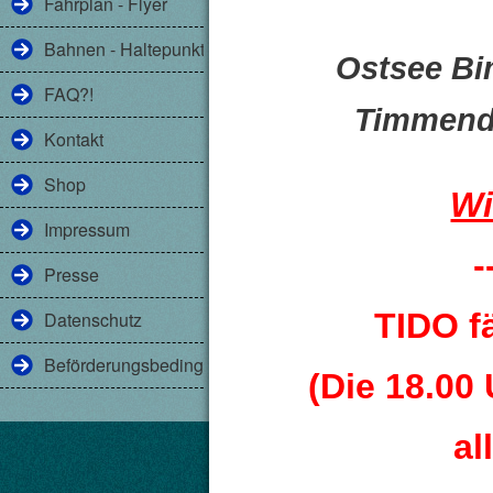
Fahrplan - Flyer
Bahnen - Haltepunkte
Ostsee Bi
FAQ?!
Timmendo
Kontakt
Shop
Wi
Impressum
-
Presse
TIDO f
Datenschutz
Beförderungsbedingungen
(Die 18.00 
al