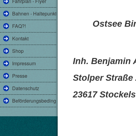
Fahrplan - Flyer
Bahnen - Haltepunkte
Ostsee Bi
FAQ?!
Kontakt
Shop
Inh. Benjamin
Impressum
Presse
Stolper Straße
Datenschutz
23617 Stockels
Beförderungsbedingungen